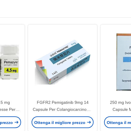
.5 mg
FGFR2 Pemigatinib 9mg 14
250 mg Ivo
esse Per
Capsule Per Colangiocarcinoma
Capsule Me
traepatico
Intraepatico
trattame
 prezzo
Ottenga il migliore prezzo
Ottenga il m