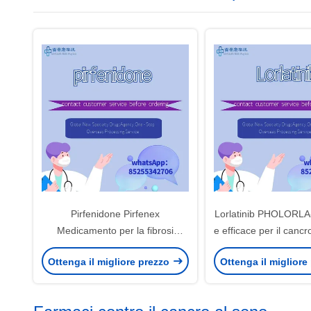
Pirfenidone Pirfenex
Lorlatinib PHOLORLA
Medicamento per la fibrosi
e efficace per il cancr
polmonare con conservazione
a cellule non pi
Ottenga il migliore prezzo
Ottenga il migliore
refrigerata