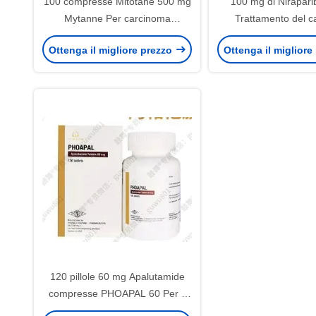
100 compresse Mitotane 500 mg
100 mg di Nirapari
Mytanne Per carcinoma
Trattamento del c
adrenocorticale
peritoneo PARP-1,2 
Ottenga il migliore prezzo
Ottenga il migliore
120 pillole 60 mg Apalutamide
compresse PHOAPAL 60 Per il
cancro alla prostata