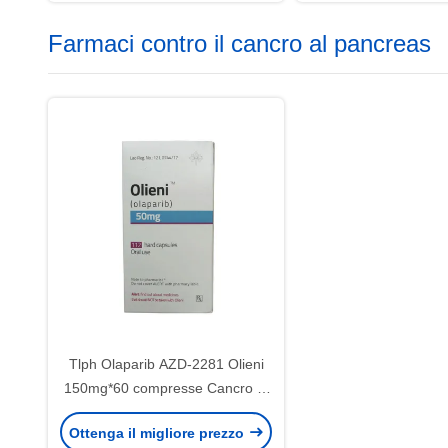
Farmaci contro il cancro al pancreas
Tlph Olaparib AZD-2281 Olieni
150mg*60 compresse Cancro al
seno, cancro al pancreas, cancro
Ottenga il migliore prezzo
ovarico, cancro alle tube di