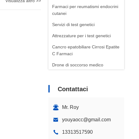
Visualizza altro >>
Farmaci per reumatismi endocrini
cutanei
Servizi di test genetici
Attrezzature per i test genetici
Cancro epatobiliare Cirrosi Epatite
C Farmaci
Drone di soccorso medico
Farmaci di base
Forniture mediche
Contattaci
Medicina Cinese
Mr. Roy
Medicinali per l'oncologia
youyaocc@gmail.com
13313517590