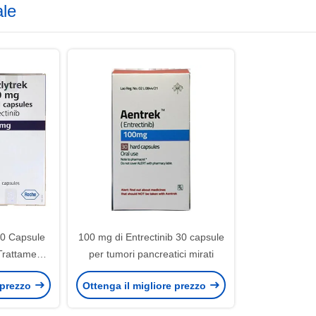
ale
90 Capsule
100 mg di Entrectinib 30 capsule
Trattamento
per tumori pancreatici mirati
testinale
 prezzo
Ottenga il migliore prezzo