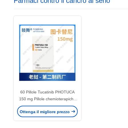
Farmaci contro il cancro al seno
60 Pillole Tucatinib PHOTUCA
150 mg Pillole chemioterapiche
per il cancro al seno
Ottenga il migliore prezzo