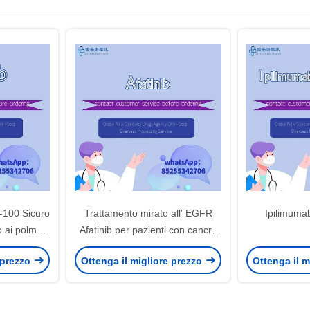
-100 Sicuro
Trattamento mirato all' EGFR
Ipilimuma
o ai polmoni
Afatinib per pazienti con cancro
ccole
al polmone a cellule non piccole
 prezzo
Ottenga il migliore prezzo
Ottenga il m