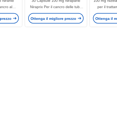
b Niranib
30 Capsule 100 mg Niraparib
100 mg Nizela
ancro al
Niraprix Per il cancro delle tube
per il tratt
Obiettivo
di Falloppio
ovaric
 prezzo
Ottenga il migliore prezzo
Ottenga il m