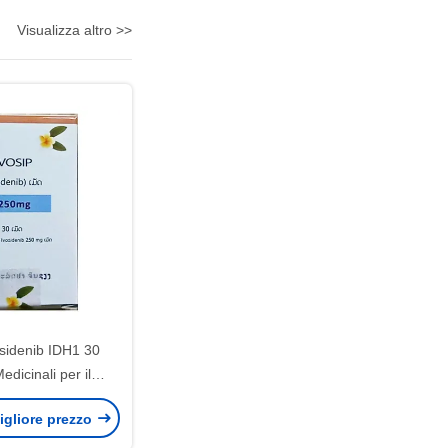
Visualizza altro >>
sidenib IDH1 30
dicinali per il
nto del cancro
igliore prezzo