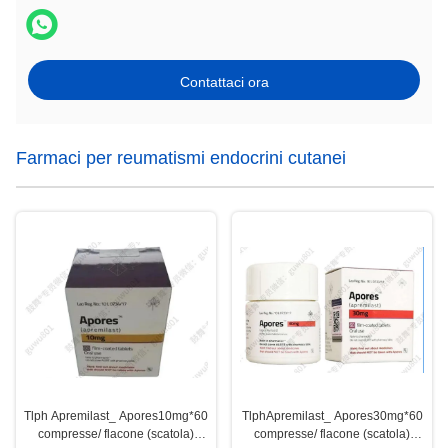
Contattaci ora
Farmaci per reumatismi endocrini cutanei
Tlph Apremilast_ Apores10mg*60
TlphApremilast_ Apores30mg*60
compresse/ flacone (scatola)
compresse/ flacone (scatola)