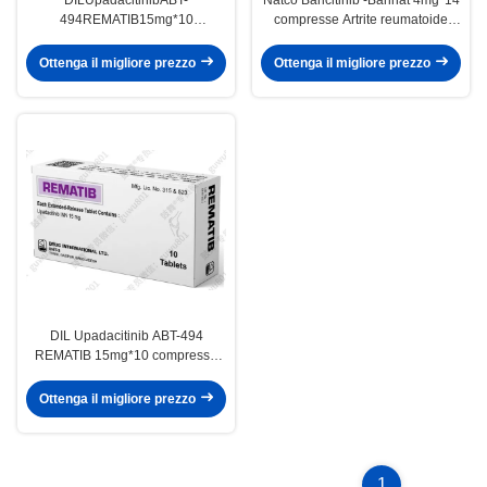
494REMATIB15mg*10
compresse Artrite reumatoide
compressePatienti adulti con
(AR), spondilite anchilosante
artrite reumatoide attiva da
(AS), psoriasi, dermatite atopica,
Ottenga il migliore prezzo
Ottenga il migliore prezzo
moderata a graveREMATIB
Adatto per la fase di trattamento
DIL Upadacitinib ABT-494
REMATIB 15mg*10 compresse
Pazienti adulti con artrite
reumatoide attiva da moderata a
Ottenga il migliore prezzo
grave Adatto per la fase di
trattamento
1