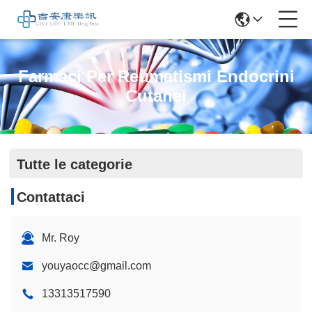
Farmaci Per Reumatismi Endocrini
Cutanei
Tutte le categorie
Contattaci
Mr. Roy
youyaocc@gmail.com
13313517590