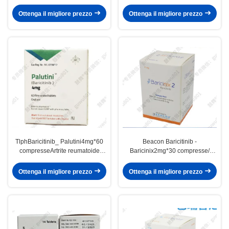
Psoriasi, artrite
Psoriasi, artrite
psoriasicaApplicabile durante il
psoriasicaApplicabile durante il
Ottenga il migliore prezzo
Ottenga il migliore prezzo
trattamento con questo farmaco
trattamento con questo farmaco
TlphBaricitinib_ Palutini4mg*60
Beacon Baricitinib -
compresseArtrite reumatoide
Baricinix2mg*30 compresse/
(AR), spondilite anchilosante
flacone (scatola) Artrite
(AS), psoriasi, dermatite atopica,
reumatoide (AR), (AS), psoriasi,
Ottenga il migliore prezzo
Ottenga il migliore prezzo
lupus eritematoso sistemico,
dermatite atopica, lupus
colite ulcerosa (UC),Alopecia
eritematoso sistemico (UC),
areataAppli
alopecia areataDurante il periodo
di trattamento