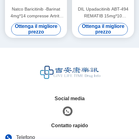
Natco Baricitinib -Barinat
DIL Upadacitinib ABT-494
4mg*14 compresse Artrite
REMATIB 15mg*10
reumatoide (AR), spondilite
compresse Pazienti adulti
Ottenga il migliore
Ottenga il migliore
anchilosante (AS), psoriasi,
con artrite reumatoide attiva
prezzo
prezzo
dermatite atopica, Adatto per
da moderata a grave Adatto
la fase di trattamento
per la fase di trattamento
Social media
Contatto rapido
Telefono