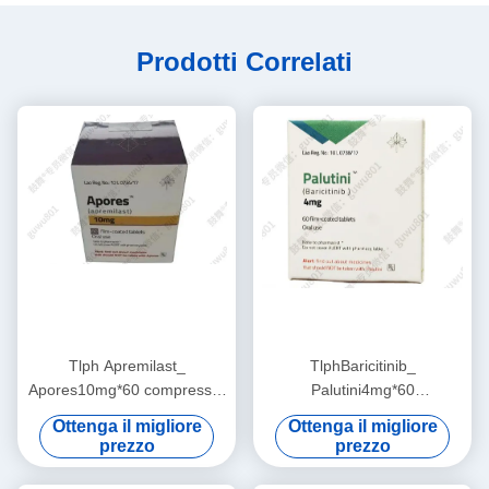
Prodotti Correlati
Tlph Apremilast_
TlphBaricitinib_
Apores10mg*60 compresse/
Palutini4mg*60
flacone (scatola) Psoriasi,
compresseArtrite reumatoide
Ottenga il migliore
Ottenga il migliore
artrite psoriasicaApplicabile
(AR), spondilite anchilosante
prezzo
prezzo
durante il trattamento con
(AS), psoriasi, dermatite
questo farmaco
atopica, lupus eritematoso