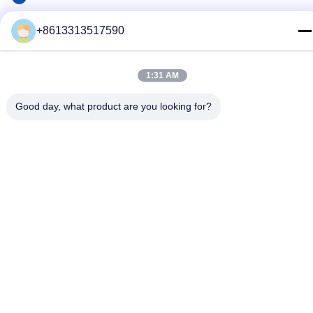
86--13313517590
+8613313517590
E-mail
youyaocc@gmail.com
1:31 AM
Indirizzo
Good day, what product are you looking for?
RM09, BLK C,13/F,FOU WAH INDUSTRIAL WILDING,83-93
PUN SHAN ST,TSUEN WAN,NT
Informativa sulla privacy
|
Mappa del sito
La Cina va bene. Qualità Farmaci contro il cancro al polmone
Fornitore. 2024-2026 GIVE LIFE TIME LIMITED Tutti. Tutti i diritti
riservati.