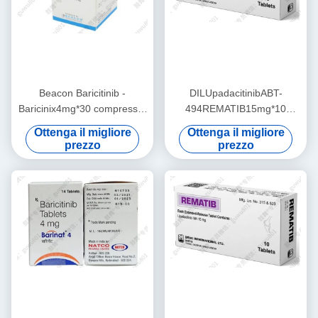
Beacon Baricitinib -
DILUpadacitinibABT-
Baricinix4mg*30 compresse/
494REMATIB15mg*10
flacone (scatola) Artrite
compressePatienti adulti con
Ottenga il migliore
Ottenga il migliore
reumatoide (AR), (AS),
artrite reumatoide attiva da
prezzo
prezzo
psoriasi, dermatite atopica,
moderata a graveREMATIB
lupus eritematoso sistemico
(UC), alopecia
areataDurante il periodo di
trattamento