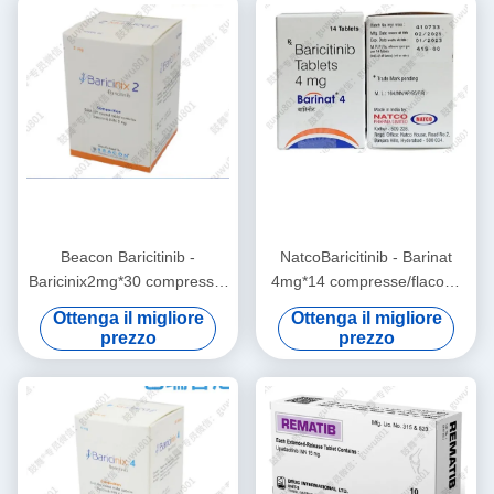
sistemico, colite ulcerosa
(UC),Alopecia areataAppli
Beacon Baricitinib -
NatcoBaricitinib - Barinat
Baricinix2mg*30 compresse/
4mg*14 compresse/flacone
flacone (scatola) Artrite
(scatola) Artrite reumatoide
Ottenga il migliore
Ottenga il migliore
reumatoide (AR), (AS),
(AR), (AS), psoriasi,
prezzo
prezzo
psoriasi, dermatite atopica,
dermatite atopica, lupus
lupus eritematoso sistemico
eritematoso sistemico, (UC),
(UC), alopecia
alopecia areata Durante il
areataDurante il periodo di
periodo di trattamento
trattamento