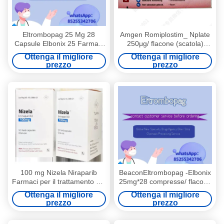
Eltrombopag 25 Mg 28
Amgen Romiplostim_ Nplate
Capsule Elbonix 25 Farmaci
250μg/ flacone (scatola)
per il trattamento della
Trombocitopenia immunitaria
Ottenga il migliore
Ottenga il migliore
trombocitopenia
(ITP) Applicabile durante il
prezzo
prezzo
trattamento con questo
farmaco
100 mg Nizela Niraparib
BeaconEltrombopag -Elbonix
Farmaci per il trattamento del
25mg*28 compresse/ flacone
cancro ovarico 30 Capsule
(scatola)/50mg*28
Ottenga il migliore
Ottenga il migliore
compresse/ flacone
prezzo
prezzo
Trombocitopenia per il
cancro ai polmoni in stadio 1