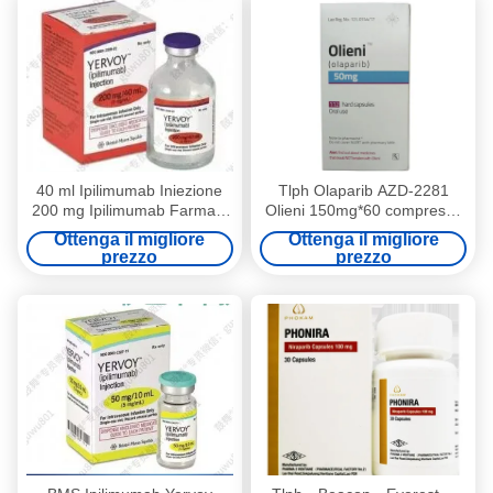
2 3
40 ml Ipilimumab Iniezione
Tlph Olaparib AZD-2281
200 mg Ipilimumab Farmaci
Olieni 150mg*60 compresse
per il cancro del colon-retto
Cancro al seno, cancro al
Ottenga il migliore
Ottenga il migliore
pancreas, cancro ovarico,
prezzo
prezzo
cancro alle tube di Falloppio,
cancro peritoneale per stadio
1 2 3