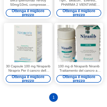
BMS Ipilimumab Yervoy
Tlph、Beacon、Everest、
50mg/10mL compresse
PHARMA 2 VIENTIANE
Cancro del colon-retto,
Niraparib ZL-2306 PHONIRA
Ottenga il migliore
Ottenga il migliore
carcinoma a cellule renali,
100mg*30 compresse
prezzo
prezzo
melanoma, carcinoma
Cancro ovarico, cancro delle
epatocellulare, cancro del
tube di Falloppio, cancro
polmone non a piccole
peritoneale per stadio 1 2 3
cellule, mesotelioma pleurico
del cancro
maligno per stadio 1 2 3 del
cancro
30 Capsule 100 mg Niraparib
100 mg di Niraparib Niranib
Niraprix Per il cancro delle
Trattamento del cancro al
tube di Falloppio
peritoneo PARP-1,2 Obiettivo
Ottenga il migliore
Ottenga il migliore
prezzo
prezzo
1