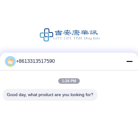
Social media
+8613313517590
1:26 PM
Contatto rapido
Good day, what product are you looking for?
Telefono
86--13313517590
E-mail
youyaocc@gmail.com