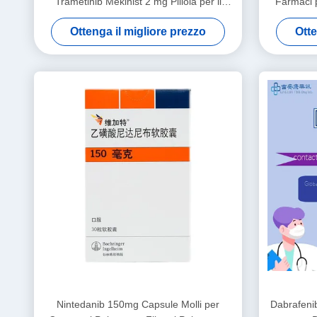
Trametinib Mekinist 2 mg Pillola per il
Farmaci p
cancro ai polmoni
Ottenga il migliore prezzo
Otte
Nintedanib 150mg Capsule Molli per
Dabrafeni