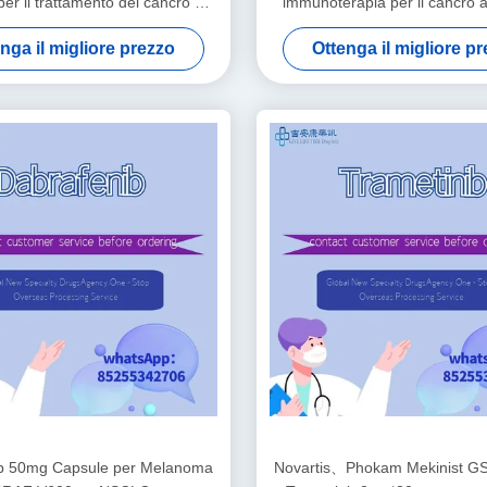
er il trattamento del cancro ai
immunoterapia per il cancro a
polmoni
nga il migliore prezzo
Ottenga il migliore p
b 50mg Capsule per Melanoma
Novartis、Phokam Mekinist G