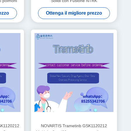
i polmoni
Solidi con Fusione NTRK
rezzo
Ottenga il migliore prezzo
SK1120212
NOVARTIS Trametinb GSK1120212