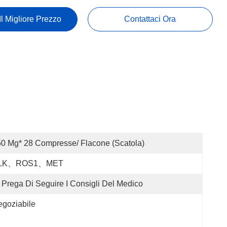
Il Migliore Prezzo
Contattaci Ora
0 Mg* 28 Compresse/ Flacone (scatola)
LK、ROS1、MET
 Prega Di Seguire I Consigli Del Medico
goziabile