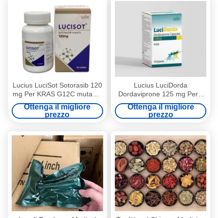
Lucius LuciSot Sotorasib 120
Lucius LuciDorda
mg Per KRAS G12C mutante
Dordaviprone 125 mg Per l'
NSCLC E intervento contro il
intervento sul glioma di linea
Ottenga il migliore
Ottenga il migliore
cancro del colon-retto
media diffuso H3 K27M-
prezzo
prezzo
mutante progressivo