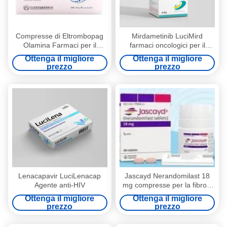
Compresse di Eltrombopag
Mirdametinib LuciMird
Olamina Farmaci per il
farmaci oncologici per il
Trattamento della
trattamento della
Ottenga il migliore
Ottenga il migliore
Trombocitopenia per la
neurofibromatosi
prezzo
prezzo
Gestione della
Trombocitopenia Immunitaria
negli Adulti e dell'Anemia
Aplastica Grave
Lenacapavir LuciLenacap
Jascayd Nerandomilast 18
Agente anti-HIV
mg compresse per la fibrosi
polmonare idiopatica e l'
Ottenga il migliore
Ottenga il migliore
intervento per la fibrosi
prezzo
prezzo
polmonare progressiva