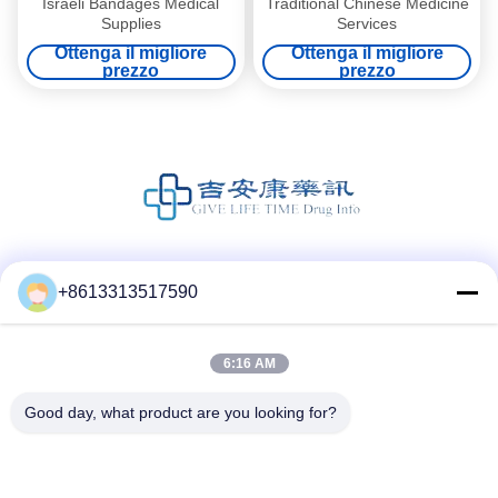
Israeli Bandages Medical
Traditional Chinese Medicine
Supplies
Services
Ottenga il migliore
Ottenga il migliore
prezzo
prezzo
Social media
+8613313517590
6:16 AM
Contatto rapido
Good day, what product are you looking for?
Telefono
86--13313517590