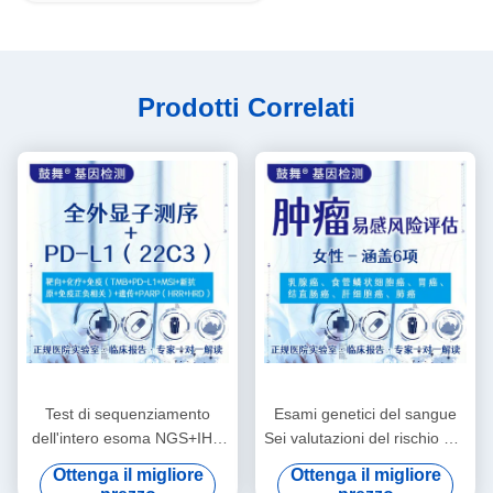
Prodotti Correlati
Test di sequenziamento
Esami genetici del sangue
dell'intero esoma NGS+IHC
Sei valutazioni del rischio per
+ PD-L1 (22C3) Package
la suscettibilità tumorale
Ottenga il migliore
Ottenga il migliore
femminile