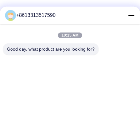
Social media
+8613313517590
10:15 AM
Contatto rapido
Good day, what product are you looking for?
Telefono
86--13313517590
E-mail
youyaocc@gmail.com
Indirizzo
RM09, BLK C,13/F,FOU WAH INDUSTRIAL WILDING,83-93
PUN SHAN ST,TSUEN WAN,NT
Informativa sulla privacy
|
Mappa del sito